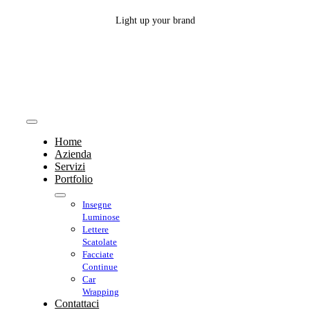
Salta
Light up your brand
al
contenuto
Toggle
Home
Navigation
Azienda
Servizi
Portfolio
Insegne
Luminose
Lettere
Scatolate
Facciate
Continue
Car
Wrapping
Contattaci