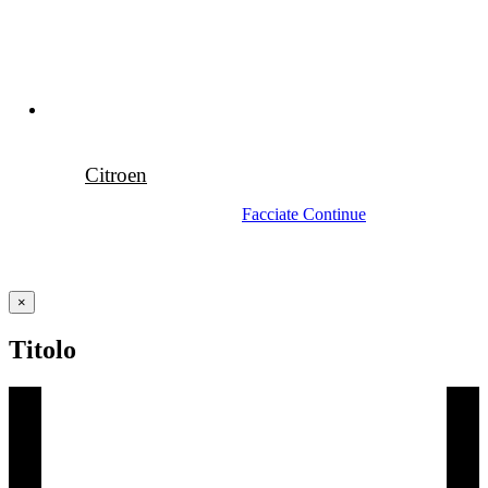
Citroen
Facciate Continue
Close
×
product
quick
Titolo
view